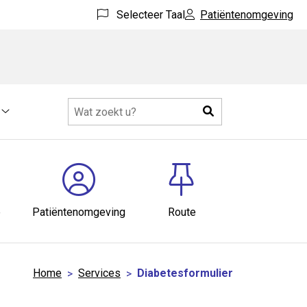
Selecteer Taal
Patiëntenomgeving
Zoeken
Meer
submenu
e
Patiëntenomgeving
Route
Home
Services
Diabetesformulier