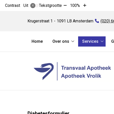
Tekst
Tekst
Contrast
Tekstgrootte
100%
Uit
verkleinen
vergroten
Transvaal
met
met
Apotheek
Krugerstraat
1
1091 LB
Amsterdam
Tel:
(020) 
10%
10%
Hoofdmenu
Home
Over ons
Services
G
Over
Servic
ons
subme
submenu
Diabetesformulier