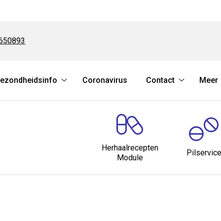
6650893
ezondheidsinfo
Coronavirus
Contact
Meer
es
Gezondheidsinfo
Contact
nu
submenu
submenu
Herhaalrecepten
Pilservic
Module