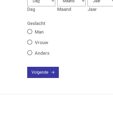
Dag
Maand
Jaar
Geslacht
Man
Vrouw
Anders
Volgende