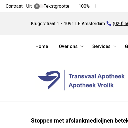
Tekst
Tekst
Contrast
Tekstgrootte
100%
Uit
verkleinen
vergroten
Transvaal
met
met
Apotheek
Krugerstraat
1
1091 LB
Amsterdam
Tel:
(020) 
10%
10%
Hoofdmenu
Home
Over ons
Services
G
Over
Servic
ons
subme
submenu
Stoppen met afslankmedicijnen bete