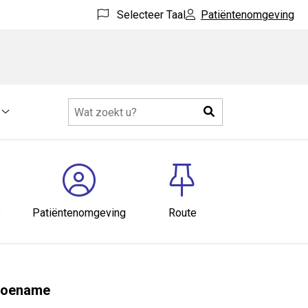
Selecteer Taal
Patiëntenomgeving
Zoeken
Meer
submenu
e
Patiëntenomgeving
Route
stoename