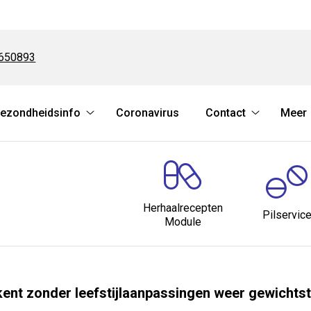
6650893
ezondheidsinfo
Coronavirus
Contact
Meer
es
Gezondheidsinfo
Contact
nu
submenu
submenu
Herhaalrecepten
Pilservic
Module
kent zonder leefstijlaanpassingen weer gewicht