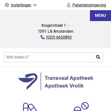
Instellingen
Patiëntenomgeving
Transvaal
MENU
Apotheek
Krugerstraat
1
1091 LB
Amsterdam
Tel:
(020) 6650893
Hoofdmenu
Zoeke