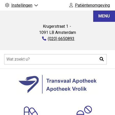
Instellingen
Patiëntenomgeving
Transvaal
MENU
Apotheek
Krugerstraat
1
1091 LB
Amsterdam
Tel:
(020) 6650893
Hoofdmenu
Zoeke